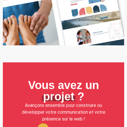
Vous avez un
projet
?
Avançons ensemble pour construire ou
développer votre communication et votre
présence sur le web !