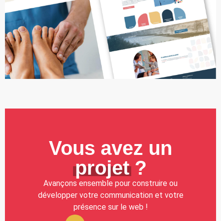
Vous avez un
projet
?
Avançons ensemble pour construire ou
développer votre communication et votre
présence sur le web !